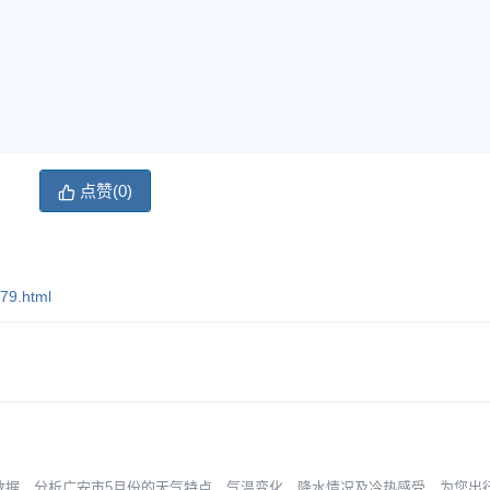
点赞(
0
)
79.html
的历史数据，分析广安市5月份的天气特点、气温变化、降水情况及冷热感受，为您