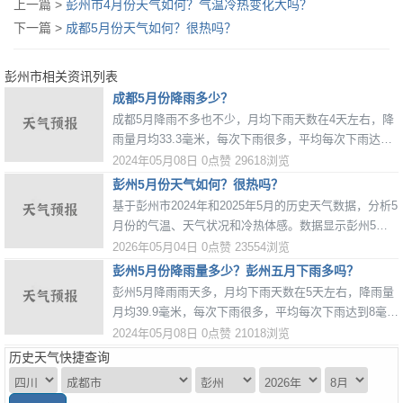
上一篇 >
彭州市4月份天气如何？气温冷热变化大吗？
下一篇 >
成都5月份天气如何？很热吗？
彭州市相关资讯列表
成都5月份降雨多少？
成都5月降雨不多也不少，月均下雨天数在4天左右，降
雨量月均33.3毫米，每次下雨很多，平均每次下雨达到
8.3毫米。
2024年05月08日
0点赞
29618浏览
彭州5月份天气如何？很热吗？
基于彭州市2024年和2025年5月的历史天气数据，分析5
月份的气温、天气状况和冷热体感。数据显示彭州5月
气温逐渐升高，早晚温差较大，降雨频繁，整体体感从
2026年05月04日
0点赞
23554浏览
凉爽过渡到炎热。
彭州5月份降雨量多少？彭州五月下雨多吗？
彭州5月降雨雨天多，月均下雨天数在5天左右，降雨量
月均39.9毫米，每次下雨很多，平均每次下雨达到8毫
米。
2024年05月08日
0点赞
21018浏览
历史天气快捷查询