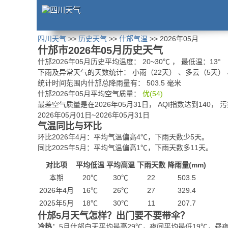
四川天气
>>
历史天气
>>
什邡气温
>> 2026年05月
什邡市2026年05月历史天气
什邡2026年05月历史平均温度：
20
~
30
℃
， 最低温：
13°
下雨及异常天气的天数统计：
小雨（22天） 、多云（5天）
统计时间范围内什邡总降雨量有：
503.5
毫米
什邡2026年05月平均空气质量：
优(54)
最差空气质量是在2026年05月31日， AQI指数达到140， 
2026年05月01日~2026年05月31日
气温同比与环比
环比2026年4月：平均气温偏高4℃，下雨天数少5天。
同比2025年5月：平均气温偏高1℃，下雨天数多11天。
对比项
平均低温
平均高温
下雨天数
降雨量(mm)
本期
20℃
30℃
22
503.5
2026年4月
16℃
26℃
27
329.4
2025年5月
18℃
30℃
11
207.7
什邡5月天气怎样？出门要不要带伞？
冷热：
5月什邡白天平均最高29℃，夜间平均最低19℃，昼夜