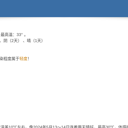
最高温：
33°
。
 、阴（2天） 、晴（1天）
污染程度属于
轻度
！
温差10℃左右。像2024年5月13～14日连着两天晴好，最高30℃，体感