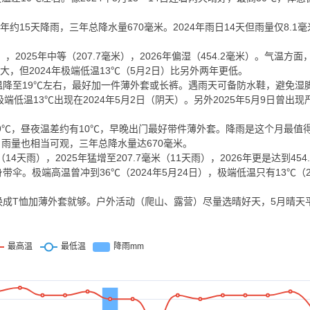
15天降雨，三年总降水量670毫米。2024年雨日14天但雨量仅8.1毫米
2025年中等（207.7毫米），2026年偏湿（454.2毫米）。气温方面，2
不大，但2024年极端低温13℃（5月2日）比另外两年更低。
降至19℃左右，最好加一件薄外套或长裤。遇雨天可备防水鞋，避免湿
端低温13℃出现在2024年5月2日（阴天）。另外2025年5月9日曾出现严
19℃，昼夜温差约有10℃，早晚出门最好带件薄外套。降雨是这个月最值
，雨量也相当可观，三年总降水量达670毫米。
4天雨），2025年猛增至207.7毫米（11天雨），2026年更是达到454
。极端高温曾冲到36℃（2024年5月24日），极端低温只有13℃（20
成T恤加薄外套就够。户外活动（爬山、露营）尽量选晴好天，5月晴天