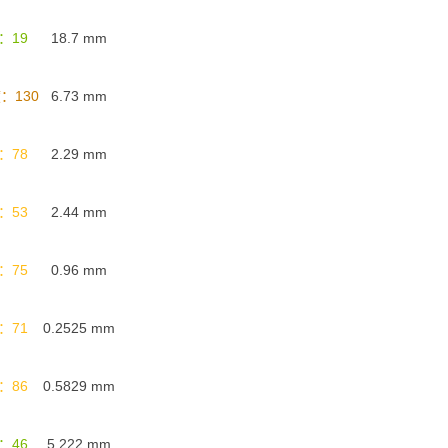
：19
18.7
mm
：130
6.73
mm
：78
2.29
mm
：53
2.44
mm
：75
0.96
mm
：71
0.2525
mm
：86
0.5829
mm
：46
5.222
mm