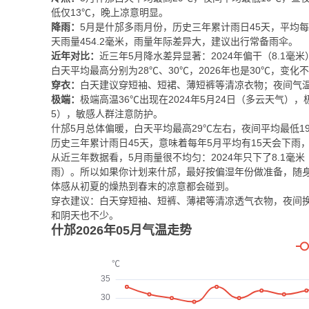
低仅13℃，晚上凉意明显。
降雨：
5月是什邡多雨月份，历史三年累计雨日45天，平均每年约
天雨量454.2毫米，雨量年际差异大，建议出行常备雨伞。
近年对比：
近三年5月降水差异显著：2024年偏干（8.1毫米），
白天平均最高分别为28℃、30℃，2026年也是30℃，变化
穿衣：
白天建议穿短袖、短裙、薄短裤等清凉衣物；夜间气温
极端：
极端高温36℃出现在2024年5月24日（多云天气），极
5），敏感人群注意防护。
什邡5月总体偏暖，白天平均最高29℃左右，夜间平均最低
历史三年累计雨日45天，意味着每年5月平均有15天会下雨
从近三年数据看，5月雨量很不均匀：2024年只下了8.1毫米（1
雨）。所以如果你计划来什邡，最好按偏湿年份做准备，随身带伞
体感从初夏的燥热到春末的凉意都会碰到。
穿衣建议：白天穿短袖、短裤、薄裙等清凉透气衣物，夜间换
和阴天也不少。
什邡2026年05月气温走势