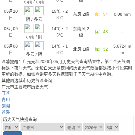
日
0℃
级
7
小雨
/
小雨
05月10
15℃
~
2
东风 2级
良：94
0.08
mm
日
8℃
阴
/
多云
05月09
14℃
~
2
东南风 2
优：43
-
日
5℃
级
小雨
/
阴
05月08
14℃
~
1
5.6724
m
北风 1级
优：32
日
8℃
m
多云
/
阴
温馨提醒：广元元坝2026年05月历史天气查询结果中，第二个天气图
标是下夜间天气。无论白天还是夜间的历史天气数据都是按小时段实时
更新的数据，如需查询更多天数据请到千问天气APP中查询。
其他周边城市历史气温查询
广元市主要城市历史天气
旺苍
青川
剑阁
苍溪
历史天气快捷查询