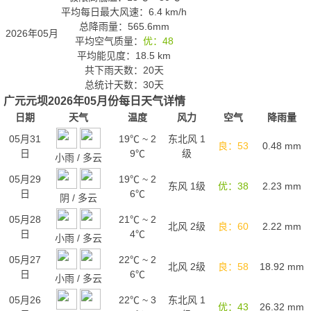
平均每日最大风速：6.4 km/h
总降雨量：565.6mm
2026年05月
平均空气质量：
优：48
平均能见度：18.5 km
共下雨天数：20天
总统计天数：30天
广元元坝2026年05月份每日天气详情
日期
天气
温度
风力
空气
降雨量
05月31
19℃
~
2
东北风 1
良：53
0.48
mm
日
9℃
级
小雨
/
多云
05月29
19℃
~
2
东风 1级
优：38
2.23
mm
日
6℃
阴
/
多云
05月28
21℃
~
2
北风 2级
良：60
2.22
mm
日
4℃
小雨
/
多云
05月27
22℃
~
2
北风 2级
良：58
18.92
mm
日
6℃
小雨
/
多云
05月26
22℃
~
3
东北风 1
优：43
26.32
mm