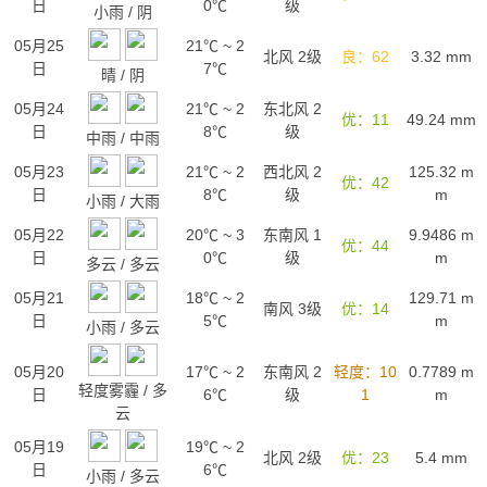
日
0℃
级
小雨
/
阴
05月25
21℃
~
2
北风 2级
良：62
3.32
mm
日
7℃
晴
/
阴
05月24
21℃
~
2
东北风 2
优：11
49.24
mm
日
8℃
级
中雨
/
中雨
05月23
21℃
~
2
西北风 2
125.32
m
优：42
日
8℃
级
m
小雨
/
大雨
05月22
20℃
~
3
东南风 1
9.9486
m
优：44
日
0℃
级
m
多云
/
多云
05月21
18℃
~
2
129.71
m
南风 3级
优：14
日
5℃
m
小雨
/
多云
05月20
17℃
~
2
东南风 2
轻度：10
0.7789
m
轻度雾霾
/
多
日
6℃
级
1
m
云
05月19
19℃
~
2
北风 2级
优：23
5.4
mm
日
6℃
小雨
/
多云