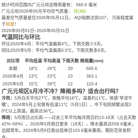
统计时间范围内广元元坝总降雨量有：
565.6
毫米
广元元坝2026年05月平均空气质量：
优(48)
最差空气质量是在2026年05月11日， AQI指数达到107， 污染程度属
于
轻度
！
2026年05月01日~2026年05月31日
气温同比与环比
环比2026年4月：平均气温偏高4℃，下雨天数少3天。
同比2025年5月：平均气温偏高0.5℃，下雨天数多8天。
对比项
平均低温
平均高温
下雨天数
降雨量(mm)
本期
18℃
26℃
20
565.6
2026年4月
13℃
23℃
23
363.1
2025年5月
15℃
28℃
12
110.4
广元元坝区5月冷不冷？降雨多吗？适合出行吗？
冷热：
5月白天平均27℃，夜晚平均16℃，温差约11℃，体感“早凉午
暖”。2024年5月上旬曾有低温11℃（5月1日），中下旬则频繁出现3
0℃以上高温，最高达36℃。
降雨：
5月雨日占比高——过去三年平均每月雨日约13-18天（占总天数
42%~58%），2026年5月雨日更多（18天），降水量高达558.6毫米，
远超常年。2024年5月8日曾出现单日103.6毫米暴雨，需防范突发积
水。