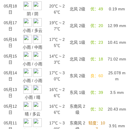
05月18
20℃
~
2
北风 2级
优：49
0.19
mm
日
6℃
阴
/
阴
05月17
19℃
~
2
北风 2级
优：20
12.99
mm
日
7℃
小雨
/
多云
05月16
17℃
~
2
北风 1级
优：23
10.41
mm
日
5℃
小雨
/
中雨
05月15
14℃
~
2
北风 2级
优：18
71.02
mm
日
3℃
小雨
/
小雨
05月14
17℃
~
3
25.078
m
东风 2级
良：60
日
0℃
m
小雨
/
小雨
05月13
16℃
~
2
东风 1级
优：39
3.5
mm
日
6℃
小雨
/
晴
05月12
16℃
~
2
东南风 2
优：32
20.43
mm
日
6℃
级
晴
/
多云
05月11
17℃
~
3
东南风 2
轻度：10
3.91
mm