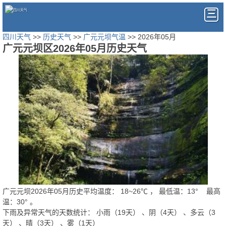
四川天气
>>
历史天气
>>
广元元坝气温
>> 2026年05月
广元元坝区2026年05月历史天气
广元元坝2026年05月历史平均温度：
18
~
26
℃
， 最低温：
13°
最高
温：
30°
。
下雨及异常天气的天数统计：
小雨（19天） 、阴（4天） 、多云（3
天） 、晴（3天） 、雾（1天）