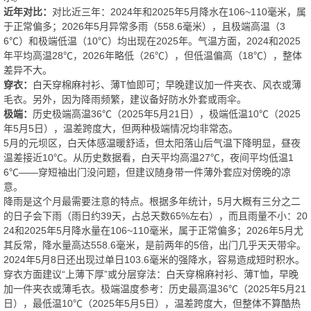
近年对比：
对比近三年：2024年和2025年5月降水在106~110毫米，属
于正常偏多；2026年5月异常多雨（558.6毫米），且极端高温（3
6℃）和极端低温（10℃）均出现在2025年。气温方面，2024和2025
年平均高温28℃，2026年略低（26℃），但低温偏高（18℃），整体
差异不大。
穿衣：
白天穿棉麻衬衫、薄T恤即可；早晚建议加一件夹衣、风衣或薄
毛衣。另外，因为降雨频繁，建议备好防水外套或雨伞。
极端：
历史极端高温36℃（2025年5月21日），极端低温10℃（2025
年5月5日），温差跨度大，但两种极端情况均非常态。
5月的元坝区，白天体感温暖舒适，但太阳落山后气温下降明显，昼夜
温差接近10℃。从历史数据看，白天平均高温27℃，夜间平均低温1
6℃——穿短袖出门没问题，但建议随身带一件薄外套应对傍晚的凉
意。
降雨是这个月最需要注意的特点。根据多年统计，5月大概有三分之二
的日子会下雨（雨日约39天，占总天数65%左右），而且雨量不小：20
24和2025年5月降水量在106~110毫米，属于正常偏多；2026年5月尤
其反常，降水量高达558.6毫米，是前两年的5倍，出门几乎天天带伞。
2024年5月8日还出现过单日103.6毫米的强降水，容易造成短时积水。
穿衣方面建议“上薄下厚”或分层穿法：白天穿棉麻衬衫、薄T恤，早晚
加一件夹衣或薄毛衣。极端温度参考：历史最高温36℃（2025年5月21
日），最低温10℃（2025年5月5日），温差跨度大，但整体不算酷热