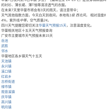
的衬衫、薄长裙、薄T恤等清凉透气的衣服。
在未来7天里华蓥市将会有3天的雨天，请注意带伞；
天气其他指数方面，今天白天到夜间，本地有
1级 西北风
， 相对湿度
8
4%
，紫外线
中等
，空气质量
24
。
四川天气提醒您密切关注
华蓥天气预报15天
，注意温度变化。
华蓥相关地区十五天天气预报查询
广安市主要城市天气预报未来15天
岳池
武胜
邻水
华蓥地区各乡镇天气十五天
天池镇
永兴镇
溪口镇
红岩乡
古桥街道
禄市镇
观音溪镇
庆华镇
高兴镇
明月镇