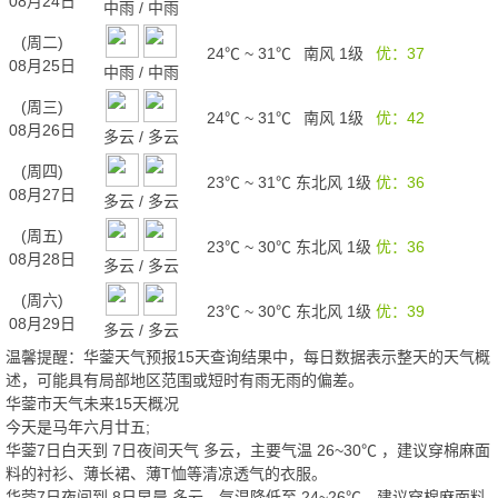
08月24日
中雨
/
中雨
(周二)
24℃
~
31℃
南风 1级
优：37
08月25日
中雨
/
中雨
(周三)
24℃
~
31℃
南风 1级
优：42
08月26日
多云
/
多云
(周四)
23℃
~
31℃
东北风 1级
优：36
08月27日
多云
/
多云
(周五)
23℃
~
30℃
东北风 1级
优：36
08月28日
多云
/
多云
(周六)
23℃
~
30℃
东北风 1级
优：39
08月29日
多云
/
多云
温馨提醒：华蓥天气预报15天查询结果中，每日数据表示整天的天气概
述，可能具有局部地区范围或短时有雨无雨的偏差。
华蓥市天气未来15天概况
今天是马年六月廿五;
华蓥
7日白天
到
7日夜间
天气
多云
，主要气温
26
~
30
℃
，建议穿棉麻面
料的衬衫、薄长裙、薄T恤等清凉透气的衣服。
华蓥
7日夜间
到
8日早晨
多云
，气温降低至
24~26℃
，建议穿棉麻面料