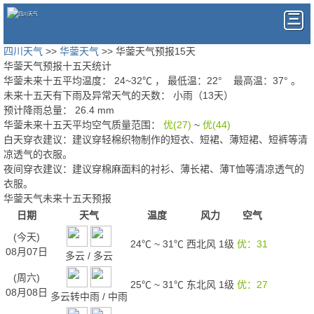
四川天气
>>
华蓥天气
>> 华蓥天气预报15天
华蓥天气预报十五天统计
华蓥未来十五平均温度：
24
~
32
℃
， 最低温：
22°
最高温：
37°
。
未来十五天有下雨及异常天气的天数：
小雨（13天）
预计降雨总量：
26.4
mm
华蓥未来十五天平均空气质量范围：
优(27)
~
优(44)
白天穿衣建议：
建议穿轻棉织物制作的短衣、短裙、薄短裙、短裤等清
凉透气的衣服。
夜间穿衣建议：
建议穿棉麻面料的衬衫、薄长裙、薄T恤等清凉透气的
衣服。
华蓥天气未来十五天预报
日期
天气
温度
风力
空气
(今天)
24℃
~
31℃
西北风 1级
优：31
08月07日
多云
/
多云
(周六)
25℃
~
31℃
东北风 1级
优：27
08月08日
多云转中雨
/
中雨