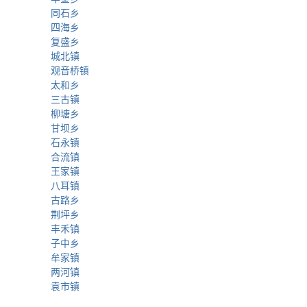
同石乡
四海乡
复盛乡
城北镇
观音桥镇
太和乡
三古镇
柳塘乡
甘坝乡
石永镇
合流镇
王家镇
八耳镇
古路乡
荆坪乡
丰禾镇
子中乡
牟家镇
两河镇
袁市镇