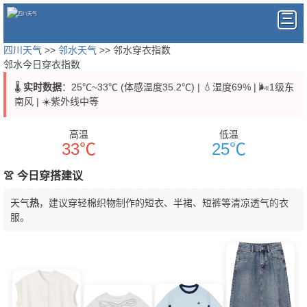
四川天气
>>
邻水天气
>> 邻水穿衣指数
邻水今日穿衣指数
🌡️
实时数据
：25℃~33℃ (体感温度35.2℃) | 💧湿度69% | 🌬️1级东
南风 | ☀️紫外线中等
高温
低温
33℃
25℃
👚 今日穿搭建议
天气
热
，建议穿轻棉织物制作的短衣、半裙、短裤等清凉透气的衣
服。