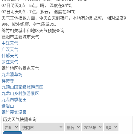
07日明天3点 - 5点，晴， 温度在
24℃
;
07日明天6点 - 7点，多云， 温度在
24℃
;
天气其他指数方面，今天白天到夜间，本地有
2级 北风
， 相对湿度
9
9%
，紫外线
弱
，空气质量
30
。
绵竹相关城市和地区天气预报查询
德阳市主要城市天气
中江天气
广汉天气
什邡天气
罗江天气
绵竹地区各景点天气
九龙滑草场
祥符寺
九顶山国家级旅游景区
九龙山乡村旅游景区
九龙四季花田
紫岩山
绵竹麓棠温泉
历史天气快捷查询