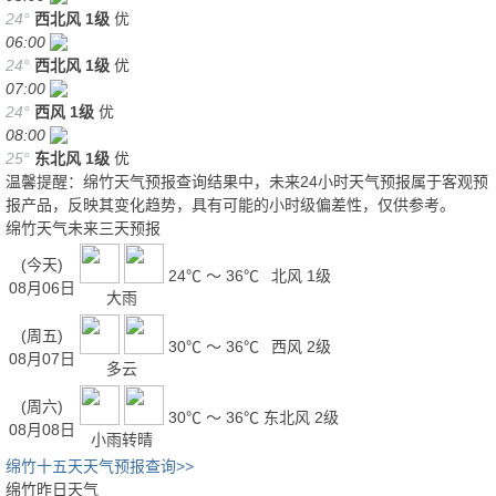
24°
西北风
1级
优
06:00
24°
西北风
1级
优
07:00
24°
西风
1级
优
08:00
25°
东北风
1级
优
温馨提醒：绵竹天气预报查询结果中，未来24小时天气预报属于客观预
报产品，反映其变化趋势，具有可能的小时级偏差性，仅供参考。
绵竹天气未来三天预报
(今天)
24℃ ～ 36℃
北风 1级
08月06日
大雨
(周五)
30℃ ～ 36℃
西风 2级
08月07日
多云
(周六)
30℃ ～ 36℃
东北风 2级
08月08日
小雨转晴
绵竹十五天天气预报查询>>
绵竹昨日天气