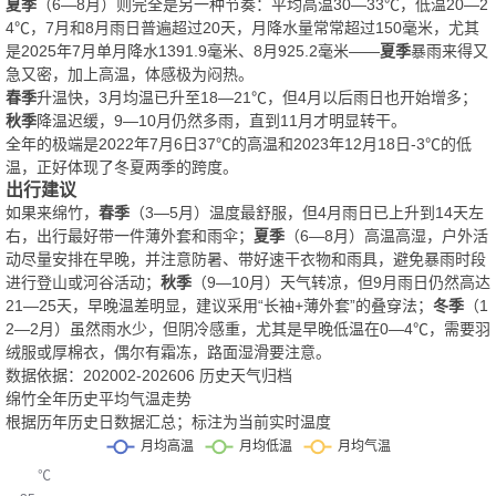
夏季
（6—8月）则完全是另一种节奏：平均高温30—33℃，低温20—2
4℃，7月和8月雨日普遍超过20天，月降水量常常超过150毫米，尤其
是2025年7月单月降水1391.9毫米、8月925.2毫米——
夏季
暴雨来得又
急又密，加上高温，体感极为闷热。
春季
升温快，3月均温已升至18—21℃，但4月以后雨日也开始增多；
秋季
降温迟缓，9—10月仍然多雨，直到11月才明显转干。
全年的极端是2022年7月6日37℃的高温和2023年12月18日-3℃的低
温，正好体现了冬夏两季的跨度。
出行建议
如果来绵竹，
春季
（3—5月）温度最舒服，但4月雨日已上升到14天左
右，出行最好带一件薄外套和雨伞；
夏季
（6—8月）高温高湿，户外活
动尽量安排在早晚，并注意防暑、带好速干衣物和雨具，避免暴雨时段
进行登山或河谷活动；
秋季
（9—10月）天气转凉，但9月雨日仍然高达
21—25天，早晚温差明显，建议采用“长袖+薄外套”的叠穿法；
冬季
（1
2—2月）虽然雨水少，但阴冷感重，尤其是早晚低温在0—4℃，需要羽
绒服或厚棉衣，偶尔有霜冻，路面湿滑要注意。
数据依据：202002-202606 历史天气归档
绵竹全年历史平均气温走势
根据历年历史日数据汇总；标注为当前实时温度