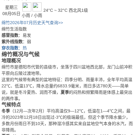
星期三
24°C ~ 32°C
西北风1级
08月05日
小雨 / 小雨
绵竹2026年07月历史天气查询>>
绵竹生活指数
感冒指数
：易发
紫外线指数
：弱
穿衣指数
：热
绵竹概况与气候
地理概况
绵竹市是德阳市代管的县级市，坐落于四川盆地西北部，龙门山前冲积
平原向丘陵过渡地带。
这里的气候带有典型的盆地特征：四季分明、雨量丰沛，全年平均高温
22℃、低温13℃，降水总量约6833.9毫米，雨日多达780天——简单
说，就是冬冷夏热、润而不燥，
夏季
的闷热和频繁降雨是体感上最突出
的两件事。
气候特点
冬季
（12月—次年2月）平均高温仅9—12℃，低温在1—4℃之间，最
冷的2023年12月18日出现过-3℃的极端最低，但这个季节降水偏少，
多数月份雨日不到10天，那种湿冷感其实来自盆地空气本身的水汽，而
非降雨。