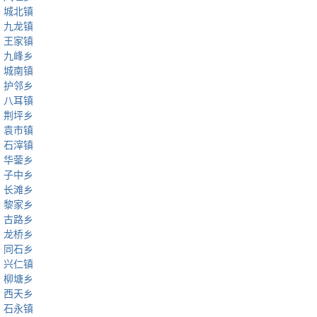
城北镇
九龙镇
王家镇
九峰乡
城南镇
护邻乡
八耳镇
荆坪乡
袁市镇
石滓镇
华蓥乡
子中乡
长滩乡
黎家乡
古路乡
龙桥乡
同石乡
兴仁镇
柳塘乡
西天乡
石永镇