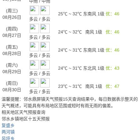
中雨
/
中雨
(周三)
25℃
~
32℃
东南风 1级
优：46
08月26日
多云
/
多云
(周四)
24℃
~
32℃
南风 1级
优：46
08月27日
多云
/
多云
(周五)
24℃
~
31℃
东南风 1级
优：46
08月28日
多云
/
多云
(周六)
24℃
~
31℃
东北风 1级
优：43
08月29日
多云
/
多云
(周日)
23℃
~
31℃
南风 1级
优：47
08月30日
多云
/
多云
温馨提醒：邻水鼎屏镇天气预报15天查询结果中，每日数据表示整天的
天气概述，可能具有布局地区范围或短时有雨无雨的偏差。
相关地区天气预报查询
邻水乡镇地区十五天预报
复盛乡
两河镇
风垭乡