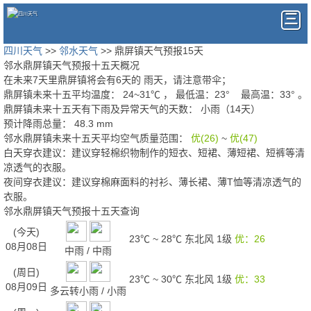
四川天气
>>
邻水天气
>> 鼎屏镇天气预报15天
邻水鼎屏镇天气预报十五天概况
在未来7天里鼎屏镇将会有6天的
雨天
，请注意带伞；
鼎屏镇未来十五平均温度：
24
~
31
℃
， 最低温：
23°
最高温：
33°
。
鼎屏镇未来十五天有下雨及异常天气的天数：
小雨（14天）
预计降雨总量：
48.3
mm
邻水鼎屏镇未来十五天平均空气质量范围：
优(26)
~
优(47)
白天穿衣建议：
建议穿轻棉织物制作的短衣、短裙、薄短裙、短裤等清
凉透气的衣服。
夜间穿衣建议：
建议穿棉麻面料的衬衫、薄长裙、薄T恤等清凉透气的
衣服。
邻水鼎屏镇天气预报十五天查询
(今天)
23℃
~
28℃
东北风 1级
优：26
08月08日
中雨
/
中雨
(周日)
23℃
~
30℃
东北风 1级
优：33
08月09日
多云转小雨
/
小雨