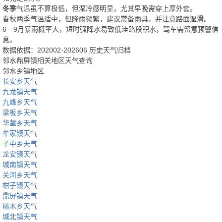
冬季
气温虽不算极低，但湿冷感明显，尤其早晚需穿上厚外套。
春秋两季气温适中，但降雨频繁，建议常备雨具，并注意路面湿滑。
6—9月暴雨概率大，短时强降水易致低洼路段积水，驾车需留意预警信
息。
数据依据：202002-202606 历史天气归档
邻水鼎屏镇相关地区天气查询
邻水乡镇地区
长安乡天气
九龙镇天气
九峰乡天气
梁板乡天气
华蓥乡天气
牟家镇天气
子中乡天气
龙安镇天气
城南镇天气
关河乡天气
柑子镇天气
鼎屏镇天气
椿木乡天气
城北镇天气