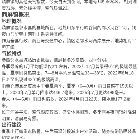
鼎屏镇的其他天气指数，今天白天到夜间，本地有
1级 东北风
， 相对湿
度
71%
，紫外线
中等
，空气质量
23
。
鼎屏镇概况
地理概况
鼎屏镇是邻水县的县城所在，地处川东平行岭谷间的邻水河谷平坝，铜
锣山与华蓥山两列山系夹峙其间。
作为全县行政、商业与交通中心，镇区沿邻水河两岸展开，地势相对平
坦开阔。
气候特点
参照邻水县城站历史数据，鼎屏镇冬冷夏热、四季分明。
冬季
最冷的1月平均低温仅2℃左右，2022年12月曾录得0℃的极端最低
温；
夏季
则炎热突出，7—8月平均高温常达33—38℃，2022年8月18
日甚至出现过42℃的极端高温。
雨量充沛且高度集中于
春夏
两季：
夏季
（6—9月）雨日普遍在15天以
上，2023年7月单月降水达446.7毫米，2025年7月更达498毫米。
春末（4—5月）雨日也偏多，2024年4月雨日22天、降水量177.2毫
米。
位于河谷平坝，空气湿度较高，盛夏体感闷热，
冬季
河谷夜间辐射降温
明显，清晨易有雾。
出行建议
夏季
出行需重点防暑，午后高温时段减少户外活动，随身携带防晒装备
和充足饮水。