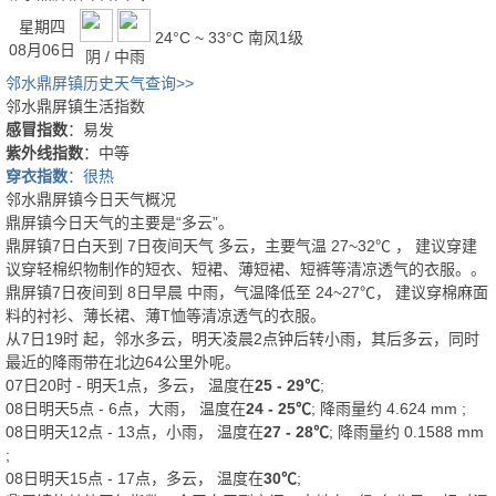
星期四
24°C ~ 33°C
南风1级
08月06日
阴 / 中雨
邻水鼎屏镇历史天气查询>>
邻水鼎屏镇生活指数
感冒指数
：易发
紫外线指数
：中等
穿衣指数
：很热
邻水鼎屏镇今日天气概况
鼎屏镇今日天气的主要是“
多云
”。
鼎屏镇7日白天
到
7日夜间
天气
多云
，主要气温
27
~
32
℃
， 建议穿
建
议穿轻棉织物制作的短衣、短裙、薄短裙、短裤等清凉透气的衣服。
。
鼎屏镇7日夜间
到
8日早晨
中雨
，气温降低至
24~27℃
，
建议穿棉麻面
料的衬衫、薄长裙、薄T恤等清凉透气的衣服。
从
7日19时
起，邻水多云，明天凌晨2点钟后转小雨，其后多云，同时
最近的降雨带在北边64公里外呢。
07日20时 - 明天1点，多云， 温度在
25 - 29℃
;
08日明天5点 - 6点，大雨， 温度在
24 - 25℃
; 降雨量约
4.624
mm
;
08日明天12点 - 13点，小雨， 温度在
27 - 28℃
; 降雨量约
0.1588
mm
;
08日明天15点 - 17点，多云， 温度在
30℃
;