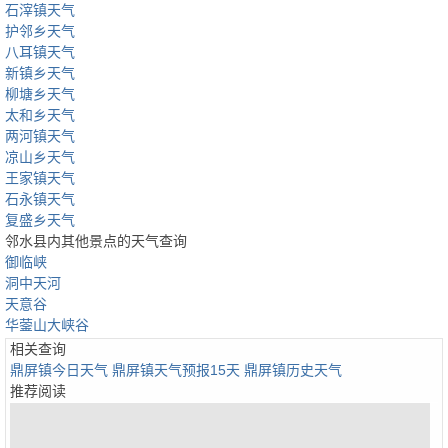
石滓镇天气
护邻乡天气
八耳镇天气
新镇乡天气
柳塘乡天气
太和乡天气
两河镇天气
凉山乡天气
王家镇天气
石永镇天气
复盛乡天气
邻水县内其他景点的天气查询
御临峡
洞中天河
天意谷
华蓥山大峡谷
相关查询
鼎屏镇今日天气
鼎屏镇天气预报15天
鼎屏镇历史天气
推荐阅读