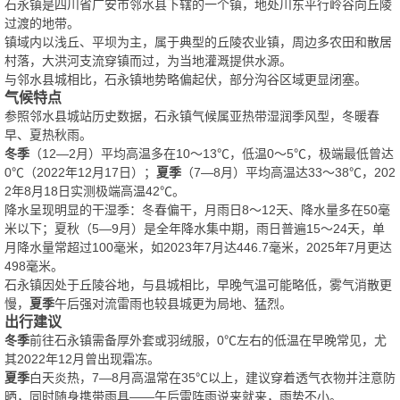
石永镇是四川省广安市邻水县下辖的一个镇，地处川东平行岭谷向丘陵
过渡的地带。
镇域内以浅丘、平坝为主，属于典型的丘陵农业镇，周边多农田和散居
村落，大洪河支流穿镇而过，为当地灌溉提供水源。
与邻水县城相比，石永镇地势略偏起伏，部分沟谷区域更显闭塞。
气候特点
参照邻水县城站历史数据，石永镇气候属亚热带湿润季风型，冬暖春
早、夏热秋雨。
冬季
（12—2月）平均高温多在10～13℃，低温0～5℃，极端最低曾达
0℃（2022年12月17日）；
夏季
（7—8月）平均高温达33～38℃，202
2年8月18日实测极端高温42℃。
降水呈现明显的干湿季：冬春偏干，月雨日8～12天、降水量多在50毫
米以下；夏秋（5—9月）是全年降水集中期，雨日普遍15～24天，单
月降水量常超过100毫米，如2023年7月达446.7毫米，2025年7月更达
498毫米。
石永镇因处于丘陵谷地，与县城相比，早晚气温可能略低，雾气消散更
慢，
夏季
午后强对流雷雨也较县城更为局地、猛烈。
出行建议
冬季
前往石永镇需备厚外套或羽绒服，0℃左右的低温在早晚常见，尤
其2022年12月曾出现霜冻。
夏季
白天炎热，7—8月高温常在35℃以上，建议穿着透气衣物并注意防
晒，同时随身携带雨具——午后雷阵雨说来就来，雨势不小。