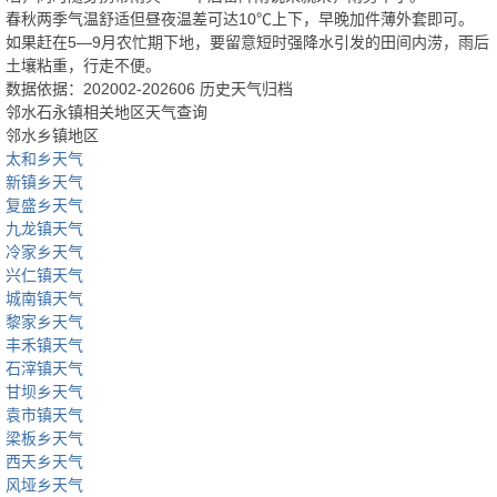
春秋两季气温舒适但昼夜温差可达10℃上下，早晚加件薄外套即可。
如果赶在5—9月农忙期下地，要留意短时强降水引发的田间内涝，雨后
土壤粘重，行走不便。
数据依据：202002-202606 历史天气归档
邻水石永镇相关地区天气查询
邻水乡镇地区
太和乡天气
新镇乡天气
复盛乡天气
九龙镇天气
冷家乡天气
兴仁镇天气
城南镇天气
黎家乡天气
丰禾镇天气
石滓镇天气
甘坝乡天气
袁市镇天气
梁板乡天气
西天乡天气
风垭乡天气