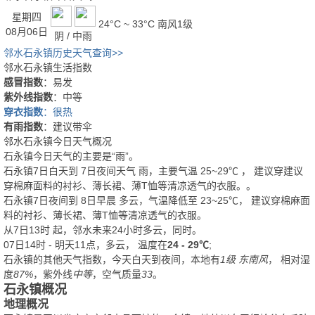
星期四
24°C ~ 33°C
南风1级
08月06日
阴 / 中雨
邻水石永镇历史天气查询>>
邻水石永镇生活指数
感冒指数
：易发
紫外线指数
：中等
穿衣指数
：很热
有雨指数
：建议带伞
邻水石永镇今日天气概况
石永镇今日天气的主要是“
雨
”。
石永镇7日白天
到
7日夜间
天气
雨
，主要气温
25
~
29
℃
， 建议穿
建议
穿棉麻面料的衬衫、薄长裙、薄T恤等清凉透气的衣服。
。
石永镇7日夜间
到
8日早晨
多云
，气温降低至
23~25℃
，
建议穿棉麻面
料的衬衫、薄长裙、薄T恤等清凉透气的衣服。
从
7日13时
起，邻水未来24小时多云，同时。
07日14时 - 明天11点，多云， 温度在
24 - 29℃
;
石永镇的其他天气指数，今天白天到夜间，本地有
1级 东南风
， 相对湿
度
87%
，紫外线
中等
，空气质量
33
。
石永镇概况
地理概况