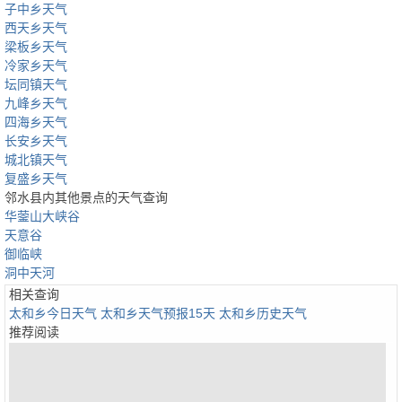
子中乡天气
西天乡天气
梁板乡天气
冷家乡天气
坛同镇天气
九峰乡天气
四海乡天气
长安乡天气
城北镇天气
复盛乡天气
邻水县内其他景点的天气查询
华蓥山大峡谷
天意谷
御临峡
洞中天河
相关查询
太和乡今日天气
太和乡天气预报15天
太和乡历史天气
推荐阅读