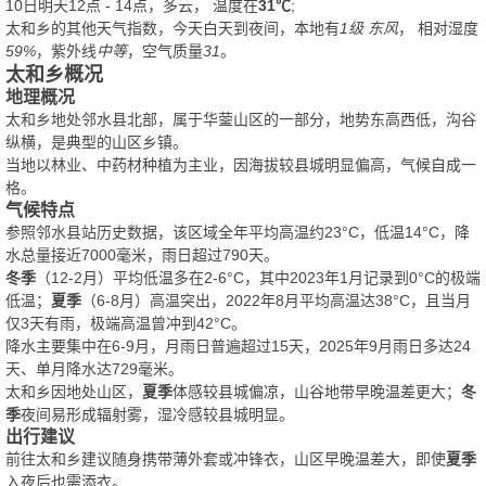
10日明天12点 - 14点，多云， 温度在
31℃
;
太和乡的其他天气指数，今天白天到夜间，本地有
1级 东风
， 相对湿度
59%
，紫外线
中等
，空气质量
31
。
太和乡概况
地理概况
太和乡地处邻水县北部，属于华蓥山区的一部分，地势东高西低，沟谷
纵横，是典型的山区乡镇。
当地以林业、中药材种植为主业，因海拔较县城明显偏高，气候自成一
格。
气候特点
参照邻水县站历史数据，该区域全年平均高温约23°C，低温14°C，降
水总量接近7000毫米，雨日超过790天。
冬季
（12-2月）平均低温多在2-6°C，其中2023年1月记录到0°C的极端
低温；
夏季
（6-8月）高温突出，2022年8月平均高温达38°C，且当月
仅3天有雨，极端高温曾冲到42°C。
降水主要集中在6-9月，月雨日普遍超过15天，2025年9月雨日多达24
天、单月降水达729毫米。
太和乡因地处山区，
夏季
体感较县城偏凉，山谷地带早晚温差更大；
冬
季
夜间易形成辐射雾，湿冷感较县城明显。
出行建议
前往太和乡建议随身携带薄外套或冲锋衣，山区早晚温差大，即使
夏季
入夜后也需添衣。