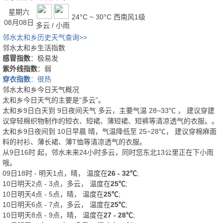
星期六
24°C ~ 30°C
西南风1级
08月08日
多云 / 小雨
邻水太和乡历史天气查询>>
邻水太和乡生活指数
感冒指数
：极易发
紫外线指数
：弱
穿衣指数
：很热
邻水太和乡今日天气概况
太和乡今日天气的主要是“
多云
”。
太和乡9日白天
到
9日夜间
天气
多云
，主要气温
28
~
33
℃
， 建议穿
建
议穿轻棉织物制作的短衣、短裙、薄短裙、短裤等清凉透气的衣服。
。
太和乡9日夜间
到
10日早晨
晴
，气温降低至
25~28℃
，
建议穿棉麻面
料的衬衫、薄长裙、薄T恤等清凉透气的衣服。
从
9日16时
起，邻水未来24小时多云，同时您东北13公里正在下小雨
哦。
09日18时 - 明天1点，晴， 温度在
26 - 32℃
;
10日明天2点 - 3点，多云， 温度在
25℃
;
10日明天4点 - 5点，晴， 温度在
25℃
;
10日明天6点 - 7点，多云， 温度在
25℃
;
10日明天8点 - 9点，晴， 温度在
27 - 28℃
;