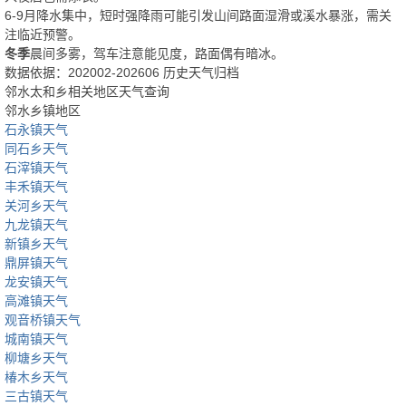
6-9月降水集中，短时强降雨可能引发山间路面湿滑或溪水暴涨，需关
注临近预警。
冬季
晨间多雾，驾车注意能见度，路面偶有暗冰。
数据依据：202002-202606 历史天气归档
邻水太和乡相关地区天气查询
邻水乡镇地区
石永镇天气
同石乡天气
石滓镇天气
丰禾镇天气
关河乡天气
九龙镇天气
新镇乡天气
鼎屏镇天气
龙安镇天气
高滩镇天气
观音桥镇天气
城南镇天气
柳塘乡天气
椿木乡天气
三古镇天气