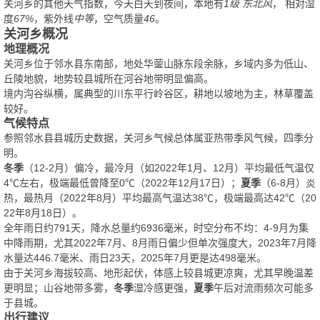
关河乡的其他天气指数，今天白天到夜间，本地有
1级 东北风
， 相对湿
度
67%
，紫外线
中等
，空气质量
46
。
关河乡概况
地理概况
关河乡位于邻水县东南部，地处华蓥山脉东段余脉，乡域内多为低山、
丘陵地貌，地势较县城所在河谷地带明显偏高。
境内沟谷纵横，属典型的川东平行岭谷区，耕地以坡地为主，林草覆盖
较好。
气候特点
参照邻水县县城历史数据，关河乡气候总体属亚热带季风气候，四季分
明。
冬季
（12-2月）偏冷，最冷月（如2022年1月、12月）平均最低气温仅
4℃左右，极端最低曾降至0℃（2022年12月17日）；
夏季
（6-8月）炎
热，最热月（2022年8月）平均最高气温达38℃，极端最高达42℃（20
22年8月18日）。
全年雨日约791天，降水总量约6936毫米，时空分布不均：4-9月为集
中降雨期，尤其2022年7月、8月雨日偏少但单次强度大，2023年7月降
水量达446.7毫米、雨日23天，2025年7月更是达498毫米。
由于关河乡海拔较高、地形起伏，体感上较县城更凉爽，尤其早晚温差
更明显；山谷地带多雾，
冬季
湿冷感更强，
夏季
午后对流雨频次可能多
于县城。
出行建议