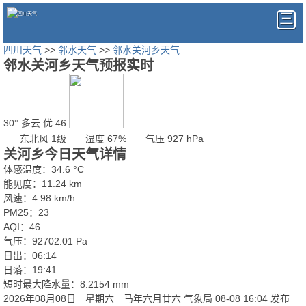
四川天气
>>
邻水天气
>>
邻水关河乡天气
邻水关河乡天气预报实时
30°
多云
优 46
东北风 1级
湿度 67%
气压 927 hPa
关河乡今日天气详情
体感温度：34.6 °C
能见度：11.24 km
风速：4.98 km/h
PM25：23
AQI：46
气压：92702.01 Pa
日出：06:14
日落：19:41
短时最大降水量：8.2154 mm
2026年08月08日 星期六 马年六月廿六
气象局 08-08 16:04 发布