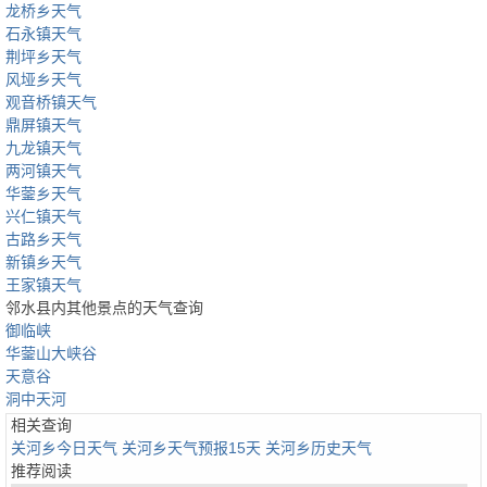
龙桥乡天气
石永镇天气
荆坪乡天气
风垭乡天气
观音桥镇天气
鼎屏镇天气
九龙镇天气
两河镇天气
华蓥乡天气
兴仁镇天气
古路乡天气
新镇乡天气
王家镇天气
邻水县内其他景点的天气查询
御临峡
华蓥山大峡谷
天意谷
洞中天河
相关查询
关河乡今日天气
关河乡天气预报15天
关河乡历史天气
推荐阅读