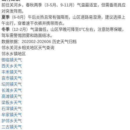
前往关河乡，春秋两季（3-5月、9-11月）气温最适宜，但需备雨具应
对突发阵雨。
夏季
（6-8月）午后炎热且常有强降雨，山区道路易湿滑，建议选择上
午出行，穿着速干衣裤并携带雨衣。
冬季
（12-2月）气温偏低，山区早晚可降至0℃左右，注意防寒保暖，
驾车需警惕团雾和路面结冰。
数据依据：202002-202606 历史天气归档
邻水关河乡相关地区天气查询
邻水乡镇地区
御临镇天气
西天乡天气
丰禾镇天气
袁市镇天气
坛同镇天气
长滩乡天气
高滩镇天气
梁板乡天气
石滓镇天气
牟家镇天气
护邻乡天气
三古镇天气