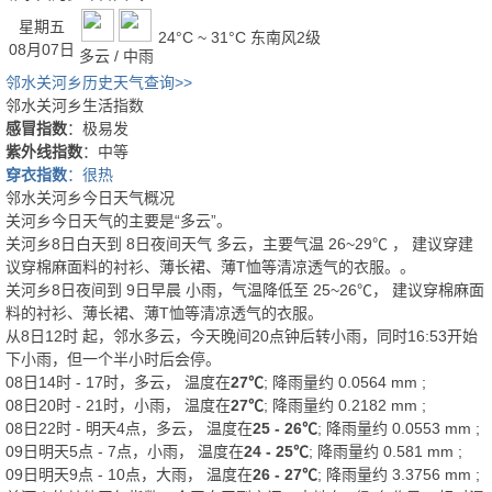
星期五
24°C ~ 31°C
东南风2级
08月07日
多云 / 中雨
邻水关河乡历史天气查询>>
邻水关河乡生活指数
感冒指数
：极易发
紫外线指数
：中等
穿衣指数
：很热
邻水关河乡今日天气概况
关河乡今日天气的主要是“
多云
”。
关河乡8日白天
到
8日夜间
天气
多云
，主要气温
26
~
29
℃
， 建议穿
建
议穿棉麻面料的衬衫、薄长裙、薄T恤等清凉透气的衣服。
。
关河乡8日夜间
到
9日早晨
小雨
，气温降低至
25~26℃
，
建议穿棉麻面
料的衬衫、薄长裙、薄T恤等清凉透气的衣服。
从
8日12时
起，邻水多云，今天晚间20点钟后转小雨，同时16:53开始
下小雨，但一个半小时后会停。
08日14时 - 17时，多云， 温度在
27℃
; 降雨量约
0.0564
mm
;
08日20时 - 21时，小雨， 温度在
27℃
; 降雨量约
0.2182
mm
;
08日22时 - 明天4点，多云， 温度在
25 - 26℃
; 降雨量约
0.0553
mm
;
09日明天5点 - 7点，小雨， 温度在
24 - 25℃
; 降雨量约
0.581
mm
;
09日明天9点 - 10点，大雨， 温度在
26 - 27℃
; 降雨量约
3.3756
mm
;