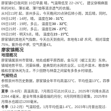
廖家镇9日夜间
到
10日早晨
晴
，气温降低至
22~26℃
，
建议穿棉麻面
料的衬衫、薄长裙、薄T恤等清凉透气的衣服。
从
9日11时
起，崇州多云，今天晚间20点钟后转小雨，其后晴，同时。
09日12时 - 14时，晴， 温度在
30 - 31℃
;
09日15时 - 19时，多云， 温度在
30 - 32℃
;
09日21时 - 22时，多云， 温度在
26 - 27℃
;
09日23时 - 明天9点，晴， 温度在
23 - 27℃
;
廖家镇的其他天气指数，今天白天到夜间，本地有
1级 东风
， 相对湿度
75%
，紫外线
中等
，空气质量
43
。
廖家镇概况
地理概况
廖家镇属崇州市管辖，地处成都平原西部，金马河（岷江支流）东岸。
镇域地势平坦，河渠纵横，是典型的水网农业区，以花卉苗木、粮食种
植和农家休闲为主，不少田野与林盘之间留有多条乡村绿道。
气候特点
参照崇州市历史数据，廖家镇全年平均高温22℃、平均低温13℃，四季
分明。
夏季
（6-8月）高温高湿，7月雨日可达20天以上，2025年7月降水高达
2284.4毫米，是全年降水最极端的月份；8月同样雨日密集，2025年8
月降水也超过1200毫米。
冬季
（12-2月）气温较低，1月平均低温1-4℃，2023年1月曾出现过-