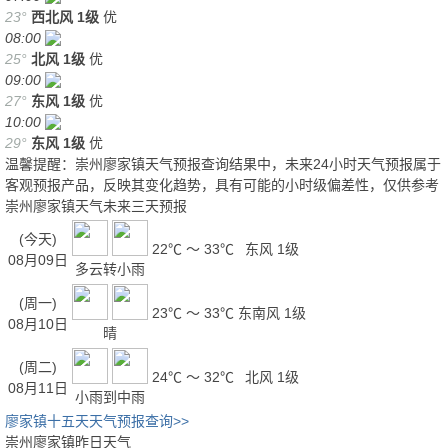
23°
西北风
1级
优
08:00
25°
北风
1级
优
09:00
27°
东风
1级
优
10:00
29°
东风
1级
优
温馨提醒：崇州廖家镇天气预报查询结果中，未来24小时天气预报属于
客观预报产品，反映其变化趋势，具有可能的小时级偏差性，仅供参考
崇州廖家镇天气未来三天预报
(今天)
22℃ ～ 33℃
东风 1级
08月09日
多云转小雨
(周一)
23℃ ～ 33℃
东南风 1级
08月10日
晴
(周二)
24℃ ～ 32℃
北风 1级
08月11日
小雨到中雨
廖家镇十五天天气预报查询>>
崇州廖家镇昨日天气