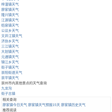
梓潼镇天气
廖家镇天气
隆兴镇天气
江源镇天气
桤泉镇天气
公议乡天气
文井江镇天气
济协乡天气
三江镇天气
大划镇天气
元通镇天气
锦江乡天气
街子镇天气
崇阳街道天气
崇平镇天气
崇州市内其他景点的天气查询
九龙沟
街子古镇
相关查询
廖家镇今日天气
廖家镇天气预报15天
廖家镇历史天气
推荐阅读