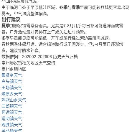
4℃的极端最低气温。
由于临河且处于平原低洼区域，
冬季
与
春季
早晨可能较县城更容易出现
雾天，空气湿度整体偏高。
出行建议
夏季
到廖家镇需常备雨具，尤其是7-8月几乎每日都可能遇阵雨或雷
暴，户外活动最好安排在上午或关注短时预警。
冬季
早晨能见度可能偏低，开车或骑行经过河边路段需减速。
春秋两季体感舒适，适合绿道骑行或田间漫步，但3-4月雨日逐渐增
多，建议穿防水外套。
数据依据：202002-202606 历史天气归档
崇州廖家镇相关地区天气查询
崇州乡镇地区
集贤乡天气
白头镇天气
王场镇天气
燎原乡天气
鸡冠山乡天气
三郎镇天气
怀远镇天气
道明镇天气
观胜镇天气
羊马镇天气