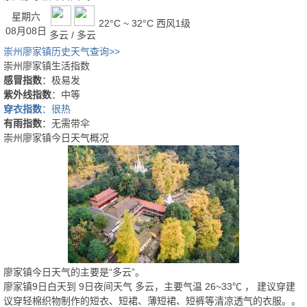
星期六
22°C ~ 32°C
西风1级
08月08日
多云 / 多云
崇州廖家镇历史天气查询>>
崇州廖家镇生活指数
感冒指数
：极易发
紫外线指数
：中等
穿衣指数
：很热
有雨指数
：无需带伞
崇州廖家镇今日天气概况
廖家镇今日天气的主要是“
多云
”。
廖家镇9日白天
到
9日夜间
天气
多云
，主要气温
26
~
33
℃
， 建议穿
建
议穿轻棉织物制作的短衣、短裙、薄短裙、短裤等清凉透气的衣服。
。