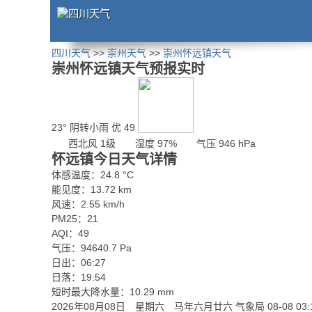
四川天气
>>
崇州天气
>>
崇州怀远镇天气
崇州怀远镇天气预报实时
23°
阴转小雨
优 49
西北风 1级
湿度 97%
气压 946 hPa
怀远镇今日天气详情
体感温度：24.8 °C
能见度：13.72 km
风速：2.55 km/h
PM25：21
AQI：49
气压：94640.7 Pa
日出：06:27
日落：19:54
短时最大降水量：10.29 mm
2026年08月08日 星期六 马年六月廿六
气象局 08-08 03