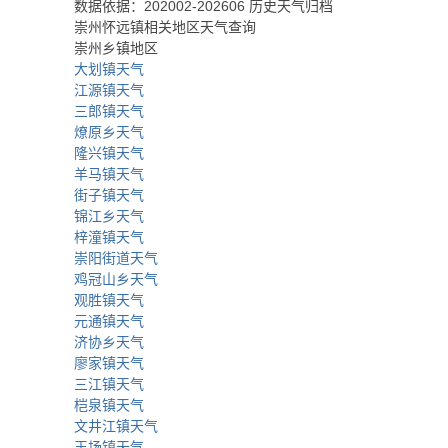
数据依据：202002-202606 历史天气归档
崇州怀远镇相关地区天气查询
崇州乡镇地区
大划镇天气
江源镇天气
三郎镇天气
燎原乡天气
隆兴镇天气
羊马镇天气
街子镇天气
锦江乡天气
梓潼镇天气
崇阳街道天气
鸡冠山乡天气
观胜镇天气
元通镇天气
济协乡天气
廖家镇天气
三江镇天气
桤泉镇天气
文井江镇天气
王场镇天气