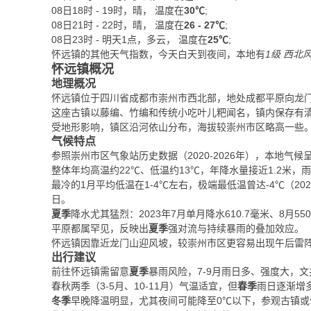
08日18时 - 19时，晴， 温度在
30℃
;
08日21时 - 22时，晴， 温度在
26 - 27℃
;
08日23时 - 明天1点，多云， 温度在
25℃
;
怀远镇的其他天气指数，今天白天到夜间，本地有
1级 西北
怀远镇概况
地理概况
怀远镇位于四川省成都市崇州市西北部，地处成都平原向龙
这座古镇以藤编、竹编和传统小吃叶儿粑闻名，镇内保存有
受地形影响，镇区沿河依山分布，海拔较崇州市区略高一些
气候特点
参照崇州市区气象站历史数据（2020-2026年），本地
整体年均高温约22℃、低温约13℃，年降水量接近1.2米，雨
最冷的1月平均低温在1-4℃左右，极端最低温曾达-4℃（2023
日。
夏季
降水尤其猛烈：2023年7月单月降水610.7毫米、8月55
平原都属罕见，反映出
夏季
强对流与持续暴雨的叠加效应。
怀远镇因靠近龙门山迎风坡，较崇州市区更容易出现午后雷
出行建议
前往怀远镇需留意
夏季
暴雨风险，7-9月雨日多、强度大，
春秋两季（3-5月、10-11月）气温适宜，但
春季
雨日逐渐增
冬季
早晚降温明显，尤其夜间可能降至0℃以下，参观古镇