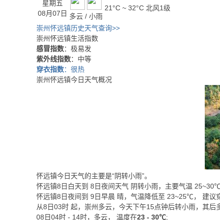
星期五
21°C ~ 32°C
北风1级
08月07日
多云 / 小雨
崇州怀远镇历史天气查询>>
崇州怀远镇生活指数
感冒指数
：极易发
紫外线指数
：中等
穿衣指数
：很热
崇州怀远镇今日天气概况
怀远镇今日天气的主要是“
阴转小雨
”。
怀远镇8日白天
到
8日夜间
天气
阴转小雨
，主要气温
25
~
30
怀远镇8日夜间
到
9日早晨
晴
，气温降低至
23~25℃
，
建议
从
8日03时
起，崇州多云，今天下午15点钟后转小雨，其后
08日04时 - 14时，多云， 温度在
23 - 30℃
;