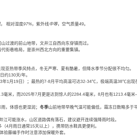
风
， 相对湿度
97%
，紫外线
中等
，空气质量
49
。
门山过渡的前山地带，文井江自西向东穿镇而过。
清代街巷格局，是崇州西北方向的重要集镇。
。
气候呈现亚热带季风特点，冬无严寒、夏有酷暑，但降水季节分配很不均匀。
日约130天/年。
年1月19日）；最热的7-8月平均高温可达32-34℃，极端高温38℃出现在2
0.3毫米，而2025年7月更是达到惊人的2284.4毫米，8月也有1213.4
阵雨，体感也更湿润；
冬季
山前地带早晚气温可能偏低，霜冻日数略多于
文井江可能涨水，山区道路偶有落石，建议避开连续强降雨时段。
多（4月雨日通常15天以上），携带防水鞋具更便利。
或体验藤编手作时注意添加保暖外套。