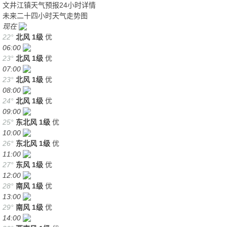
文井江镇天气预报24小时详情
未来二十四小时天气走势图
现在
22°
北风
1级
优
06:00
23°
北风
1级
优
07:00
23°
北风
1级
优
08:00
24°
北风
1级
优
09:00
25°
东北风
1级
优
10:00
26°
东北风
1级
优
11:00
27°
东风
1级
优
12:00
28°
南风
1级
优
13:00
29°
南风
1级
优
14:00