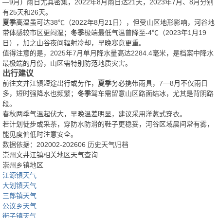
—9月）雨日尤其密集，2022年8月雨日达21天，2023年7月、8月分别
有25天和26天。
夏季
高温虽可达38℃（2022年8月21日），但受山区地形影响，河谷地
带体感较市区更闷湿；
冬季
极端最低气温曾降至-4℃（2023年1月19
日），加之山谷夜间辐射冷却，早晚寒意更重。
值得注意的是，2025年7月单月降水量高达2284.4毫米，是档案中降水
最极端的月份，山区需特别防范地质灾害。
出行建议
前往文井江镇短途出行或劳作，
夏季
务必携带雨具，7—8月不仅雨日
多，短时强降水也频繁；
冬季
驾车需留意山区路面结冰，尤其是背阴路
段。
春秋两季气温起伏大，早晚温差明显，建议采用洋葱式穿衣。
若计划徒步或采茶，穿防水防滑的鞋子更稳妥，河谷区域晨间常有雾，
能见度偏低时注意安全。
数据依据：202002-202606 历史天气归档
崇州文井江镇相关地区天气查询
崇州乡镇地区
江源镇天气
大划镇天气
三郎镇天气
公议乡天气
街子镇天气