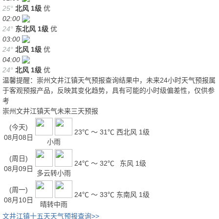
25°
北风
1级
优
02:00
24°
东北风
1级
优
03:00
24°
北风
1级
优
04:00
24°
北风
1级
优
温馨提醒：崇州文井江镇天气预报查询结果中，未来24小时天气预报属
于客观预报产品，反映其变化趋势，具有可能的小时级偏差性，仅供参
考
崇州文井江镇天气未来三天预报
(今天)
23℃ ～ 31℃
西北风 1级
08月08日
小雨
(周日)
24℃ ～ 32℃
东风 1级
08月09日
多云转小雨
(周一)
24℃ ～ 33℃
东南风 1级
08月10日
晴转中雨
文井江镇十五天天气预报查询>>