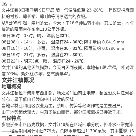
服。
。
文井江镇8日夜间
到
9日早晨
晴
，气温降低至
23~26℃
，
建议穿棉麻面
料的衬衫、薄长裙、薄T恤等清凉透气的衣服。
从
8日05时
起，崇州多云，今天下午16点钟后转小雨，其后多云，同时
最近的降雨带在东南113公里外呢。
08日06时 - 07时，晴， 温度在
23℃
;
08日08时 - 14时，多云， 温度在
24 - 30℃
; 降雨量约
0.0419
mm
;
08日15时 - 16时，小雨， 温度在
30 - 31℃
; 降雨量约
0.0796
mm
;
08日19时 - 21时，多云， 温度在
27 - 30℃
;
08日22时 - 明天3点，晴， 温度在
24 - 26℃
;
文井江镇的其他天气指数，今天白天到夜间，本地有
1级 北风
， 相对湿
度
100%
，紫外线
中等
，空气质量
42
。
文井江镇概况
地理概况
文井江镇位于崇州市西北部，地处龙门山前山地带，镇区沿文井江河谷
分布，属于低山丘陵向中山过渡的区域。
当地以林业和山区农业为主，茶叶、竹笋等经济作物是主要出产。
由于地势起伏较大，村落多依山而建，部分区域海拔已接近千米。
气候特点
参照崇州市区历史数据，文井江镇所在区域四季分明，但降水非常充沛
——档案期间累计雨日779天，总降水量超过11700毫米，其中
夏季
（6