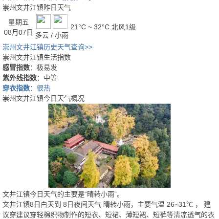
崇州文井江镇昨日天气
星期五
21°C ~ 32°C
北风1级
08月07日
多云 / 小雨
崇州文井江镇历史天气查询>>
崇州文井江镇生活指数
感冒指数
：极易发
紫外线指数
：中等
穿衣指数
：很热
崇州文井江镇今日天气概况
文井江镇今日天气的主要是“
晴转小雨
”。
文井江镇8日白天
到
8日夜间
天气
晴转小雨
，主要气温
26
~
31
℃
， 建
议穿
建议穿轻棉织物制作的短衣、短裙、薄短裙、短裤等清凉透气的衣